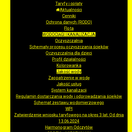
Taryfy i opłaty
Aktualności
Cenniki
Ochrona danych (RODO)
Flota
WODOCIĄGI I KANALIZACJA
Oczyszczalnia
Schematy procesu oczyszczania ścieków
Oczyszczalnia dla dzieci
Profil działalności
Kolorowanka
Jakość wody
Zaopatrzenie w wodę
Jakość usług
System kanalizacji
Regulamin dostarczania wody i odprowadzania ścieków
Schemat zestawu wodomierzowego
WPI
Zatwierdzenie wniosku taryfowego na okres 3 lat. Od dnia
13.06.2024
Harmonogram Odczytów