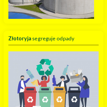
Złotoryja
segreguje odpady