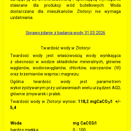
stawiane dla produkcji wód butelkowych. Woda
dostarczana dla mieszkańców Złotoryi nie wymaga
uzdatniania.
Sprawozdanie z badania wody 31.03.2026
Twardość wody w Złotoryi
Twardość wody jest właściwością wody wynikająca
z obecności w wodzie składników mineralnych, głównie
węglanów, wodorowęglanów, chlorków, siarczanów (VI)
oraz krzemianów wapnia i magnezu.
Ogólna twardość wody jest parametrem
wykorzystywanym przy ustawieniach wielu urządzeń AGD,
głównie zmywarek i pralek.
Twardość wody w Złotoryi wynosi:
118,2 mgCaCO
/l +/-
3
5,4
Woda
mg CaCO3/l
bardzo miękka
0 - 100