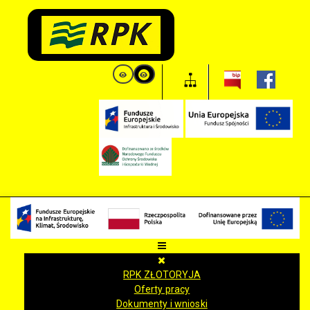
RPK ZŁOTORYJA
Oferty pracy
Dokumenty i wnioski