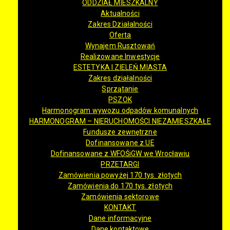
ODDZIAŁ MIESZKALNY
Aktualności
Zakres Działalności
Oferta
Wynajem Rusztowań
Realizowane Inwestycje
ESTETYKA I ZIELEŃ MIASTA
Zakres działalności
Sprzątanie
PSZOK
Harmonogram wywozu odpadów komunalnych
HARMONOGRAM – NIERUCHOMOŚCI NIEZAMIESZKAŁE
Fundusze zewnętrzne
Dofinansowane z UE
Dofinansowane z WFOŚiGW we Wrocławiu
PRZETARGI
Zamówienia powyżej 170 tys. złotych
Zamówienia do 170 tys. złotych
Zamówienia sektorowe
KONTAKT
Dane informacyjne
Dane kontaktowe