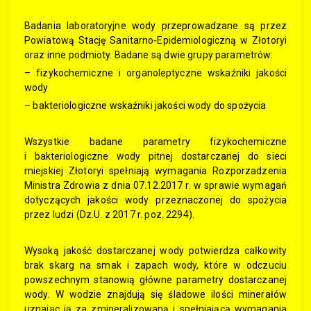
Badania laboratoryjne wody przeprowadzane są przez
Powiatową Stację Sanitarno-Epidemiologiczną w Złotoryi
oraz inne podmioty. Badane są dwie grupy parametrów:
– fizykochemiczne i organoleptyczne wskaźniki jakości
wody
– bakteriologiczne wskaźniki jakości wody do spożycia
Wszystkie badane parametry fizykochemiczne
i bakteriologiczne wody pitnej dostarczanej do sieci
miejskiej Złotoryi spełniają wymagania Rozporzadzenia
Ministra Zdrowia z dnia 07.12.2017 r. w sprawie wymagań
dotyczących jakości wody przeznaczonej do spożycia
przez ludzi (Dz.U. z 2017 r. poz. 2294).
Wysoką jakość dostarczanej wody potwierdza całkowity
brak skarg na smak i zapach wody, które w odczuciu
powszechnym stanowią główne parametry dostarczanej
wody. W wodzie znajdują się śladowe ilości minerałów
uznając ją za zmineralizowaną i spełniającą wymagania