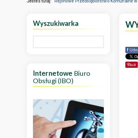
Jesteś tutaj:
Rejonowe Przedsiębiorstwo Komunalne w 
Wyszukiwarka
WY
f
Udo
Internetowe
Biuro
Obsługi (IBO)