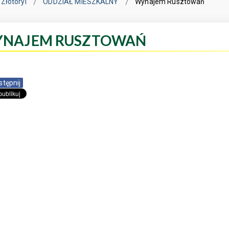
Złotoryi
ODDZIAŁ MIESZKALNY
Wynajem Rusztowań
NAJEM RUSZTOWAŃ
stępnij