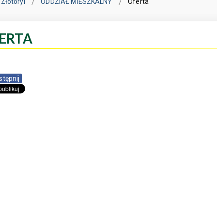
Złotoryi
ODDZIAŁ MIESZKALNY
Oferta
ERTA
stępnij