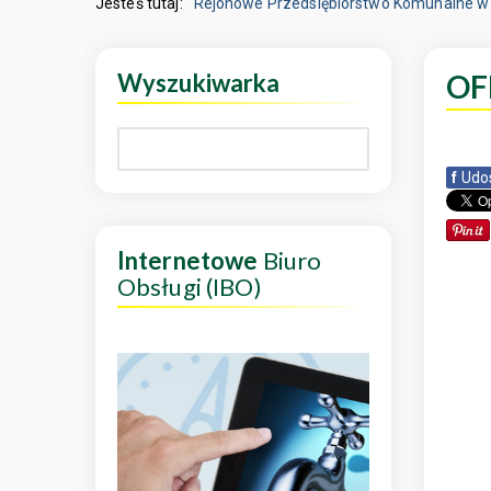
Jesteś tutaj:
Rejonowe Przedsiębiorstwo Komunalne w 
Wyszukiwarka
OF
f
Udo
Internetowe
Biuro
Obsługi (IBO)