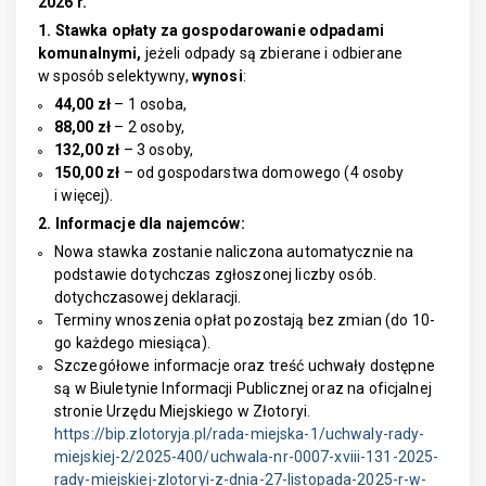
2026 r.
1. Stawka opłaty za gospodarowanie odpadami
komunalnymi,
jeżeli odpady są zbierane i odbierane
w sposób selektywny,
wynosi
:
44,00 zł
– 1 osoba,
88,00 zł
– 2 osoby,
132,00 zł
– 3 osoby,
150,00 zł
– od gospodarstwa domowego (4 osoby
i więcej).
2. Informacje dla najemców:
Nowa stawka zostanie naliczona automatycznie na
podstawie dotychczas zgłoszonej liczby osób.
dotychczasowej deklaracji.
Terminy wnoszenia opłat pozostają bez zmian (do 10-
go każdego miesiąca).
Szczegółowe informacje oraz treść uchwały dostępne
są w Biuletynie Informacji Publicznej oraz na oficjalnej
stronie Urzędu Miejskiego w Złotoryi.
https://bip.zlotoryja.pl/rada-miejska-1/uchwaly-rady-
miejskiej-2/2025-400/uchwala-nr-0007-xviii-131-2025-
rady-miejskiej-zlotoryi-z-dnia-27-listopada-2025-r-w-