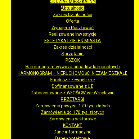
ODDZIAŁ MIESZKALNY
Aktualności
Zakres Działalności
Oferta
Wynajem Rusztowań
Realizowane Inwestycje
ESTETYKA I ZIELEŃ MIASTA
Zakres działalności
Sprzątanie
PSZOK
Harmonogram wywozu odpadów komunalnych
HARMONOGRAM – NIERUCHOMOŚCI NIEZAMIESZKAŁE
Fundusze zewnętrzne
Dofinansowane z UE
Dofinansowane z WFOŚiGW we Wrocławiu
PRZETARGI
Zamówienia powyżej 170 tys. złotych
Zamówienia do 170 tys. złotych
Zamówienia sektorowe
KONTAKT
Dane informacyjne
Dane kontaktowe