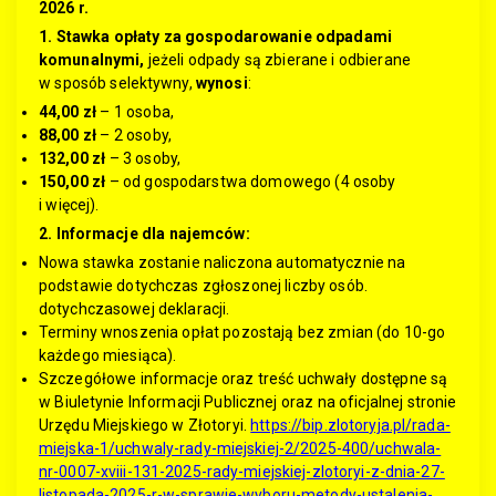
2026 r.
1. Stawka opłaty za gospodarowanie odpadami
komunalnymi,
jeżeli odpady są zbierane i odbierane
w sposób selektywny,
wynosi
:
44,00 zł
– 1 osoba,
88,00 zł
– 2 osoby,
132,00 zł
– 3 osoby,
150,00 zł
– od gospodarstwa domowego (4 osoby
i więcej).
2. Informacje dla najemców:
Nowa stawka zostanie naliczona automatycznie na
podstawie dotychczas zgłoszonej liczby osób.
dotychczasowej deklaracji.
Terminy wnoszenia opłat pozostają bez zmian (do 10-go
każdego miesiąca).
Szczegółowe informacje oraz treść uchwały dostępne są
w Biuletynie Informacji Publicznej oraz na oficjalnej stronie
Urzędu Miejskiego w Złotoryi.
https://bip.zlotoryja.pl/rada-
miejska-1/uchwaly-rady-miejskiej-2/2025-400/uchwala-
nr-0007-xviii-131-2025-rady-miejskiej-zlotoryi-z-dnia-27-
listopada-2025-r-w-sprawie-wyboru-metody-ustalenia-