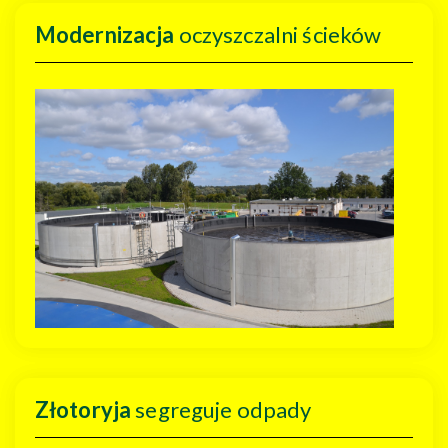
Modernizacja
oczyszczalni ścieków
Złotoryja
segreguje odpady