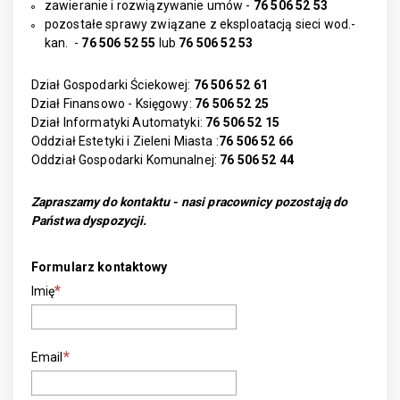
zawieranie i rozwiązywanie umów -
76 506 52 53
pozostałe sprawy związane z eksploatacją sieci wod.-
kan. -
76 506 52 55
lub
76 506 52 53
Dział Gospodarki Ściekowej:
76 506 52 61
Dział Finansowo - Księgowy:
76 506 52 25
Dział Informatyki Automatyki:
76 506 52 15
Oddział Estetyki i Zieleni Miasta :
76 506 52 66
Oddział Gospodarki Komunalnej:
76 506 52 44
Zapraszamy do kontaktu - nasi pracownicy pozostają do
Państwa dyspozycji.
Formularz
kontaktowy
Imię
Email