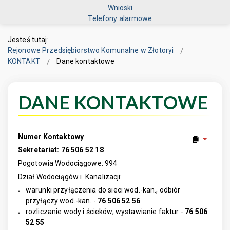
Wnioski
Telefony alarmowe
Jesteś tutaj:
Rejonowe Przedsiębiorstwo Komunalne w Złotoryi
KONTAKT
Dane kontaktowe
DANE KONTAKTOWE
Numer Kontaktowy
Sekretariat: 76 506 52 18
Pogotowia Wodociągowe: 994
Dział Wodociągów i Kanalizacji:
warunki przyłączenia do sieci wod.-kan., odbiór
przyłączy wod.-kan. -
76 506 52 56
rozliczanie wody i ścieków, wystawianie faktur -
76 506
52 55