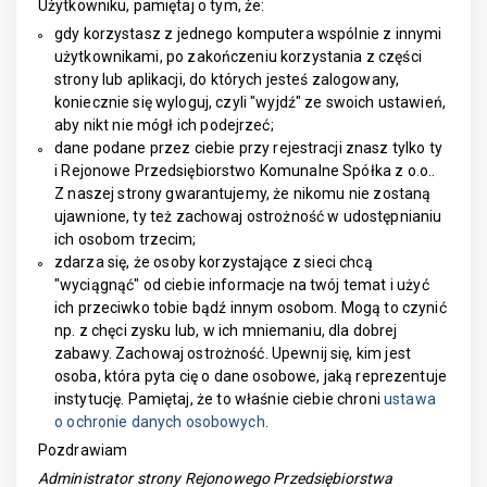
Użytkowniku, pamiętaj o tym, że:
gdy korzystasz z jednego komputera wspólnie z innymi
użytkownikami, po zakończeniu korzystania z części
strony lub aplikacji, do których jesteś zalogowany,
koniecznie się wyloguj, czyli "wyjdź" ze swoich ustawień,
aby nikt nie mógł ich podejrzeć;
dane podane przez ciebie przy rejestracji znasz tylko ty
i Rejonowe Przedsiębiorstwo Komunalne Spółka z o.o..
Z naszej strony gwarantujemy, że nikomu nie zostaną
ujawnione, ty też zachowaj ostrożność w udostępnianiu
ich osobom trzecim;
zdarza się, że osoby korzystające z sieci chcą
"wyciągnąć" od ciebie informacje na twój temat i użyć
ich przeciwko tobie bądź innym osobom. Mogą to czynić
np. z chęci zysku lub, w ich mniemaniu, dla dobrej
zabawy. Zachowaj ostrożność. Upewnij się, kim jest
osoba, która pyta cię o dane osobowe, jaką reprezentuje
instytucję. Pamiętaj, że to właśnie ciebie chroni
ustawa
o ochronie danych osobowych
.
Pozdrawiam
Administrator strony Rejonowego Przedsiębiorstwa