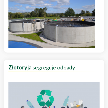
Złotoryja
segreguje odpady