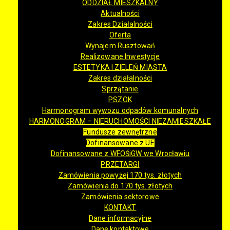
ODDZIAŁ MIESZKALNY
Aktualności
Zakres Działalności
Oferta
Wynajem Rusztowań
Realizowane Inwestycje
ESTETYKA I ZIELEŃ MIASTA
Zakres działalności
Sprzątanie
PSZOK
Harmonogram wywozu odpadów komunalnych
HARMONOGRAM – NIERUCHOMOŚCI NIEZAMIESZKAŁE
Fundusze zewnętrzne
Dofinansowane z UE
Dofinansowane z WFOŚiGW we Wrocławiu
PRZETARGI
Zamówienia powyżej 170 tys. złotych
Zamówienia do 170 tys. złotych
Zamówienia sektorowe
KONTAKT
Dane informacyjne
Dane kontaktowe