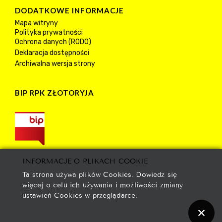
DODATKOWE INFORMACJE
Mapa witryny
Polityka prywatności
Ochrona danych (RODO)
Deklaracja dostępności
Archiwalna wersja strony
BIP RPK ZŁOTORYJA
INFORMACJE O PLIKACH COOKIE
Ta strona używa plików Cookies. Dowiedz się
więcej o celu ich używania i możliwości zmiany
ustawień Cookies w przeglądarce.
2021 © Rejonowe Przedsiębiorstwo Komunalne spółka z
ograniczoną odpowiedzialnością w Złotoryi.