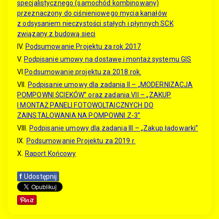
specjalistycznego (samochód kombinowany)
przeznaczony do ciśnieniowego mycia kanałów
z odsysaniem nieczystości stałych i płynnych SCK
związany z budową sieci
IV.
Podsumowanie Projektu za rok 2017
V.
Podpisanie umowy na dostawę i montaż systemu GIS
VI.
Podsumowanie projektu za 2018 rok.
VII.
Podpisanie umowy dla zadania II – „MODERNIZACJA
POMPOWNI ŚCIEKÓW” oraz zadania VII – „ZAKUP
I MONTAŻ PANELI FOTOWOLTAICZNYCH DO
ZAINSTALOWANIA NA POMPOWNI Z-3”
VIII.
Podpisanie umowy dla zadania III – „Zakup ładowarki”
IX.
Podsumowanie Projektu za 2019 r.
X.
Raport Końcowy
f
Udostępnij