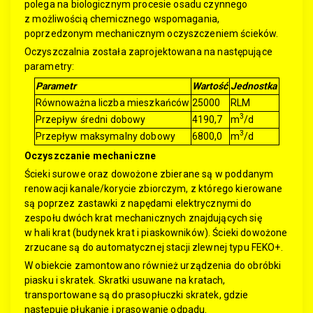
polega na biologicznym procesie osadu czynnego
z możliwością chemicznego wspomagania,
poprzedzonym mechanicznym oczyszczeniem ścieków.
Oczyszczalnia została zaprojektowana na następujące
parametry:
Parametr
Wartość
Jednostka
Równoważna liczba mieszkańców
25000
RLM
3
Przepływ średni dobowy
4190,7
m
/d
3
Przepływ maksymalny dobowy
6800,0
m
/d
Oczyszczanie mechaniczne
Ścieki surowe oraz dowożone zbierane są w poddanym
renowacji kanale/korycie zbiorczym, z którego kierowane
są poprzez zastawki z napędami elektrycznymi do
zespołu dwóch krat mechanicznych znajdujących się
w hali krat (budynek krat i piaskowników). Ścieki dowożone
zrzucane są do automatycznej stacji zlewnej typu FEKO+.
W obiekcie zamontowano również urządzenia do obróbki
piasku i skratek. Skratki usuwane na kratach,
transportowane są do prasopłuczki skratek, gdzie
następuje płukanie i prasowanie odpadu.