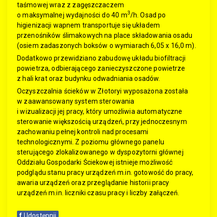
taśmowej wraz z zagęszczaczem
3
o maksymalnej wydajności do 40 m
/h. Osad po
higienizacji wapnem transportuje się układem
przenośników ślimakowych na place składowania osadu
(osiem zadaszonych boksów o wymiarach 6,05 x 16,0 m).
Dodatkowo przewidziano zabudowę układu biofiltracji
powietrza, odbierającego zanieczyszczone powietrze
z hali krat oraz budynku odwadniania osadów.
Oczyszczalnia ścieków w Złotoryi wyposażona została
w zaawansowany system sterowania
i wizualizacji jej pracy, który umożliwia automatyczne
sterowanie większością urządzeń, przy jednoczesnym
zachowaniu pełnej kontroli nad procesami
technologicznymi. Z poziomu głównego panelu
sterującego zlokalizowanego w dyspozytorni głównej
Oddziału Gospodarki Ściekowej istnieje możliwość
podglądu stanu pracy urządzeń m.in. gotowość do pracy,
awaria urządzeń oraz przeglądanie historii pracy
urządzeń m.in. liczniki czasu pracy i liczby załączeń.
f
Udostępnij