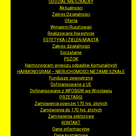
ODDZIAŁ MIESZKALNY
Aktualności
Zakres Działalności
Oferta
Wynajem Rusztowań
Realizowane Inwestycje
ESTETYKA I ZIELEŃ MIASTA
Zakres działalności
Sprzątanie
PSZOK
Harmonogram wywozu odpadów komunalnych
HARMONOGRAM – NIERUCHOMOŚCI NIEZAMIESZKAŁE
Fundusze zewnętrzne
Dofinansowane z UE
Dofinansowane z WFOŚiGW we Wrocławiu
PRZETARGI
Zamówienia powyżej 170 tys. złotych
Zamówienia do 170 tys. złotych
Zamówienia sektorowe
KONTAKT
Dane informacyjne
Dane kontaktowe