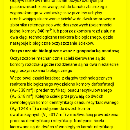
Odpływ ścieków mechanicznie oczyszczonych po
piaskownikach kierowany jest do kanału zbiorczego
wyposażonego w zastawkę oraz przelew uchylny
umożliwiający skierowanie ścieków do dwukomorowego
zbiornika retencyjnego wód deszczowych (pojemności
3
jednej komory 840 m
) lub poprzez komorę rozdziału na
dwa ciągi technologiczne reaktora biologicznego, gdzie
następuje biologiczne oczyszczanie ścieków.
Oczyszczanie biologiczne wraz z gospodarką osadową
Oczyszczone mechanicznie ścieki kierowane są do
komory rozdziału gdzie rozdzielane są na dwa niezależne
ciągi oczyszczania biologicznego.
W czołowej części każdego z ciągów technologicznych
reaktora biologicznego wydzielono komory defosfatacji
3
(V
=338 m
) i predenitryfikacji osadu recyrkulowanego
u
3
(V
=218 m
). Kolejno ścieki przepływają do dwóch
u
równoległych komór denitryfikacji osadu recyrkulowanego
3
(V
=1248 m
) a następnie do dwóch komór
u
3
dwufunkcyjnych (V
=317 m
) z możliwością prowadzenia
u
procesu denitryfikacji i nitryfikacji. Następnie ścieki
kierowane są do dwóch równoległych komór nitryfikacji