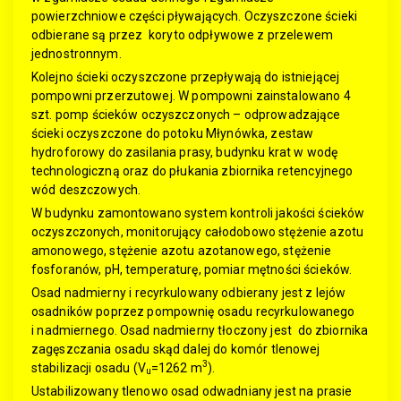
powierzchniowe części pływających. Oczyszczone ścieki
odbierane są przez koryto odpływowe z przelewem
jednostronnym.
Kolejno ścieki oczyszczone przepływają do istniejącej
pompowni przerzutowej. W pompowni zainstalowano 4
szt. pomp ścieków oczyszczonych – odprowadzające
ścieki oczyszczone do potoku Młynówka, zestaw
hydroforowy do zasilania prasy, budynku krat w wodę
technologiczną oraz do płukania zbiornika retencyjnego
wód deszczowych.
W budynku zamontowano system kontroli jakości ścieków
oczyszczonych, monitorujący całodobowo stężenie azotu
amonowego, stężenie azotu azotanowego, stężenie
fosforanów, pH, temperaturę, pomiar mętności ścieków.
Osad nadmierny i recyrkulowany odbierany jest z lejów
osadników poprzez pompownię osadu recyrkulowanego
i nadmiernego. Osad nadmierny tłoczony jest do zbiornika
zagęszczania osadu skąd dalej do komór tlenowej
3
stabilizacji osadu (V
=1262 m
).
u
Ustabilizowany tlenowo osad odwadniany jest na prasie