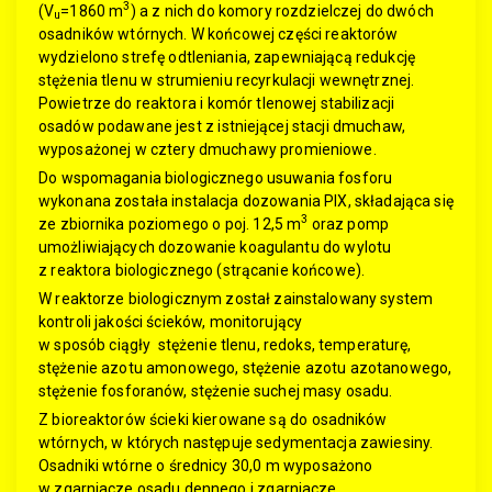
3
(V
=1860 m
) a z nich do komory rozdzielczej do dwóch
u
osadników wtórnych. W końcowej części reaktorów
wydzielono strefę odtleniania, zapewniającą redukcję
stężenia tlenu w strumieniu recyrkulacji wewnętrznej.
Powietrze do reaktora i komór tlenowej stabilizacji
osadów podawane jest z istniejącej stacji dmuchaw,
wyposażonej w cztery dmuchawy promieniowe.
Do wspomagania biologicznego usuwania fosforu
wykonana została instalacja dozowania PIX, składająca się
3
ze zbiornika poziomego o poj. 12,5 m
oraz pomp
umożliwiających dozowanie koagulantu do wylotu
z reaktora biologicznego (strącanie końcowe).
W reaktorze biologicznym został zainstalowany system
kontroli jakości ścieków, monitorujący
w sposób ciągły stężenie tlenu, redoks, temperaturę,
stężenie azotu amonowego, stężenie azotu azotanowego,
stężenie fosforanów, stężenie suchej masy osadu.
Z bioreaktorów ścieki kierowane są do osadników
wtórnych, w których następuje sedymentacja zawiesiny.
Osadniki wtórne o średnicy 30,0 m wyposażono
w zgarniacze osadu dennego i zgarniacze