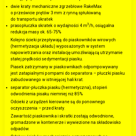
dwie kraty mechaniczne zgrzebłowe RakeMax
o prześwicie prętów 3 mm z rynną spłukiwaną
do transportu skratek
3
prasopłuczka skratek o wydajności 4 m
/h, osiągalna
redukcja masy ok. 65-75%
Kolejno ścieki przepływają do piaskowników wirowych
(hermetyzacja układu) wyposażonych w system
napowietrzania oraz instalację umożliwiającą utrzymanie
stałej prędkości sedymentacji piasku.
Piasek zatrzymany w piaskownikach odpompowywany
jest zatapialnymi pompami do separatora – płuczki piasku
zabudowanego w istniejącej hali krat.
separator-płuczka piasku (hermetyczna), stopień
odwodnienia pisaku niemniej niż 85%
Odcieki z urządzeń kierowane są do ponownego
oczyszczenia – przed kraty.
Zawartość piaskownika i skratki zostają odwodnione,
gromadzone w kontenerze i wywiezione na składowisko
odpadów.