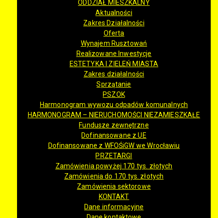
ODDZIAŁ MIESZKALNY
Aktualności
Zakres Działalności
Oferta
Wynajem Rusztowań
Realizowane Inwestycje
ESTETYKA I ZIELEŃ MIASTA
Zakres działalności
Sprzątanie
PSZOK
Harmonogram wywozu odpadów komunalnych
HARMONOGRAM – NIERUCHOMOŚCI NIEZAMIESZKAŁE
Fundusze zewnętrzne
Dofinansowane z UE
Dofinansowane z WFOŚiGW we Wrocławiu
PRZETARGI
Zamówienia powyżej 170 tys. złotych
Zamówienia do 170 tys. złotych
Zamówienia sektorowe
KONTAKT
Dane informacyjne
Dane kontaktowe