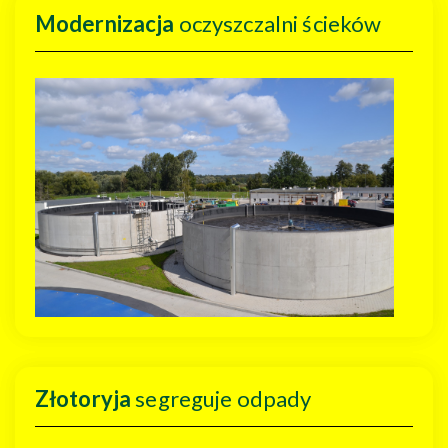
Modernizacja
oczyszczalni ścieków
Złotoryja
segreguje odpady