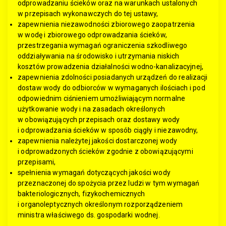
odprowadzaniu ścieków oraz na warunkach ustalonych
w przepisach wykonawczych do tej ustawy,
zapewnienia niezawodności zbiorowego zaopatrzenia
w wodę i zbiorowego odprowadzania ścieków,
przestrzegania wymagań ograniczenia szkodliwego
oddziaływania na środowisko i utrzymania niskich
kosztów prowadzenia działalności wodno-kanalizacyjnej,
zapewnienia zdolności posiadanych urządzeń do realizacji
dostaw wody do odbiorców w wymaganych ilościach i pod
odpowiednim ciśnieniem umożliwiającym normalne
użytkowanie wody i na zasadach określonych
w obowiązujących przepisach oraz dostawy wody
i odprowadzania ścieków w sposób ciągły i niezawodny,
zapewnienia należytej jakości dostarczonej wody
i odprowadzonych ścieków zgodnie z obowiązującymi
przepisami,
spełnienia wymagań dotyczących jakości wody
przeznaczonej do spożycia przez ludzi w tym wymagań
bakteriologicznych, fizykochemicznych
i organoleptycznych określonym rozporządzeniem
ministra właściwego ds. gospodarki wodnej.