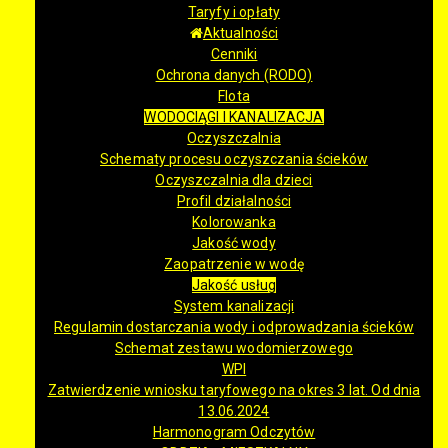
Taryfy i opłaty
Aktualności
Cenniki
Ochrona danych (RODO)
Flota
WODOCIĄGI I KANALIZACJA
Oczyszczalnia
Schematy procesu oczyszczania ścieków
Oczyszczalnia dla dzieci
Profil działalności
Kolorowanka
Jakość wody
Zaopatrzenie w wodę
Jakość usług
System kanalizacji
Regulamin dostarczania wody i odprowadzania ścieków
Schemat zestawu wodomierzowego
WPI
Zatwierdzenie wniosku taryfowego na okres 3 lat. Od dnia
13.06.2024
Harmonogram Odczytów