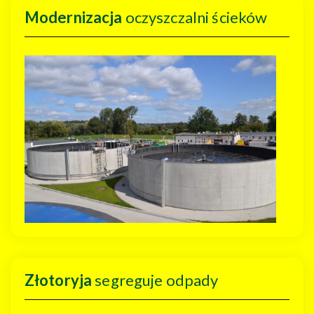
Modernizacja
oczyszczalni ścieków
Złotoryja
segreguje odpady