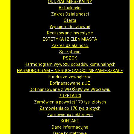
ODDZIAŁ MIESZKALNY
Aktualności
Zakres Działalności
Oferta
Wynajem Rusztowań
Realizowane Inwestycje
ESTETYKA I ZIELEŃ MIASTA
Zakres działalności
Sprzątanie
PSZOK
Harmonogram wywozu odpadów komunalnych
HARMONOGRAM – NIERUCHOMOŚCI NIEZAMIESZKAŁE
Fundusze zewnętrzne
Dofinansowane z UE
Dofinansowane z WFOŚiGW we Wrocławiu
PRZETARGI
Zamówienia powyżej 170 tys. złotych
Zamówienia do 170 tys. złotych
Zamówienia sektorowe
KONTAKT
Dane informacyjne
Dane kontaktowe