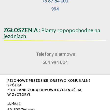
76 87 84 000
994
ZGŁOSZENIA
: Plamy ropopochodne na
jezdniach
Telefony alarmowe
504 994 004
REJONOWE PRZEDSIĘBIORSTWO KOMUNALNE
SPÓŁKA
Z OGRANICZONĄ ODPOWIEDZIALNOŚCIĄ
W ZŁOTORYI
al. Miła 2
59-500 Złotoryja