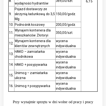
8.
369,00/szt.
6,15
wydajności hydrantów
Pojazd dostawczy ze
9.
skrzynią ładunkową do 3,5
150,00/godz.
Mg
10.
Podnośnik koszowy
200,00/godz.
Wynajem kontenera dla
11.
350,00/szt.
mieszkańców Złotoryi
Wynajem kontenera dla
wycena
12.
klientów zewnętrznych
indywidualna
HAKO – zamiatarka
wycena
13.
chodnikowa
indywidualna
wycena
14.
HAKO + posypywarka
indywidualna
Unimog – zamiatarka
wycena
15.
uliczna
indywidualna
wycena
16.
Unimog + posypywarka
indywidualna
Przy wynajmie sprzętu w dni wolne od pracy i pracy