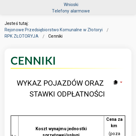
Wnioski
Telefony alarmowe
Jesteś tutaj:
Rejonowe Przedsiębiorstwo Komunalne w Złotoryi
RPK ZŁOTORYJA
Cenniki
CENNIKI
WYKAZ POJAZDÓW ORAZ
STAWKI ODPŁATNOŚCI
Cena za
km
Koszt wynajmu jednostki
(poza
sprzętowej/usługi