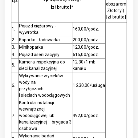
Lp.
obszarem
[zł brutto]*
Złotoryi)
[zł brutto]
Pojazd ciężarowy -
1.
160,00/godz.
wywrotka
2.
Koparko - ładowarka
200,00/godz.
3.
Minikoparka
123,00/godz.
4.
Pojazd asenizacyjny
615,00/godz.
Kamera inspekcyjna do
12,30/1 mb
5.
sieci kanalizacyjnej
kanału
Wykrywanie wycieków
wody na
6.
1 230,00/usługa
przyłączach
i sieciach wodociągowych
Kontrola instalacji
wewnętrznej
7.
wodociągowej lub
492,00/godz.
kanalizacyjnej – brygada 3
osobowa
Wykonanie badań