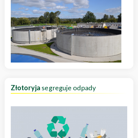
Złotoryja
segreguje odpady