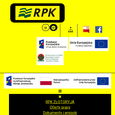
RPK ZŁOTORYJA
Oferty pracy
Dokumenty i wnioski