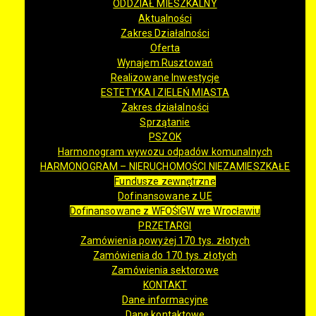
ODDZIAŁ MIESZKALNY
Aktualności
Zakres Działalności
Oferta
Wynajem Rusztowań
Realizowane Inwestycje
ESTETYKA I ZIELEŃ MIASTA
Zakres działalności
Sprzątanie
PSZOK
Harmonogram wywozu odpadów komunalnych
HARMONOGRAM – NIERUCHOMOŚCI NIEZAMIESZKAŁE
Fundusze zewnętrzne
Dofinansowane z UE
Dofinansowane z WFOŚiGW we Wrocławiu
PRZETARGI
Zamówienia powyżej 170 tys. złotych
Zamówienia do 170 tys. złotych
Zamówienia sektorowe
KONTAKT
Dane informacyjne
Dane kontaktowe