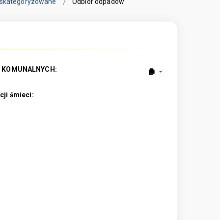
eskategoryzowane
Odbiór odpadów
W KOMUNALNYCH:
ji śmieci: