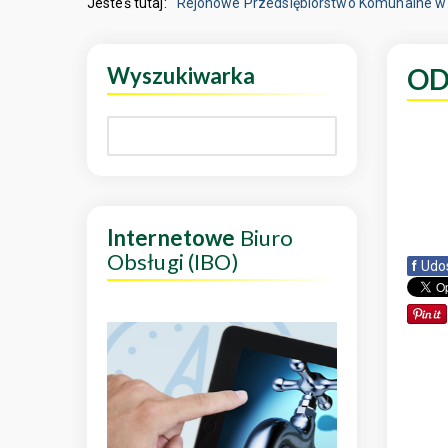
Jesteś tutaj:
Rejonowe Przedsiębiorstwo Komunalne w 
Wyszukiwarka
OD
Internetowe
Biuro
Obsługi (IBO)
f
Udo