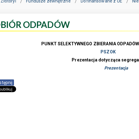
Złotoryi
Fundusze zewnętrzne
Dofinansowane z UE
Ni
BIÓR ODPADÓW
PUNKT SELEKTYWNEGO ZBIERANIA ODPADÓ
PSZOK
Prezentacja dotycząca segregac
Prezentacja
stępnij