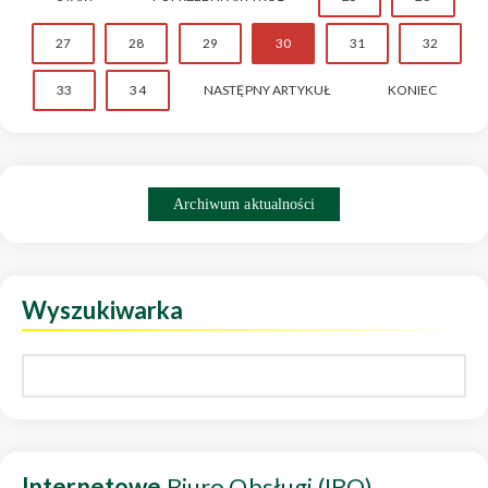
27
28
29
30
31
32
33
34
NASTĘPNY ARTYKUŁ
KONIEC
Archiwum aktualności
Wyszukiwarka
Internetowe
Biuro Obsługi (IBO)