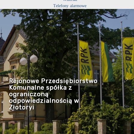
Telefony alarmowe
Rejonowe Przedsiębiorstwo
Komunalne spółka z
ograniczoną
odpowiedzialnością w
Złotoryi