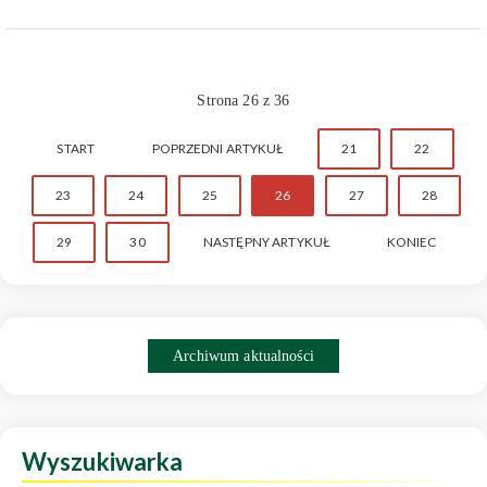
Strona 26 z 36
START
POPRZEDNI ARTYKUŁ
21
22
23
24
25
26
27
28
29
30
NASTĘPNY ARTYKUŁ
KONIEC
Archiwum aktualności
Wyszukiwarka