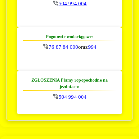
504 994 004
Pogotowie wodociągowe:
76 87 84 000
oraz
994
ZGŁOSZENIA Plamy ropopochodne na
jezdniach:
504 994 004