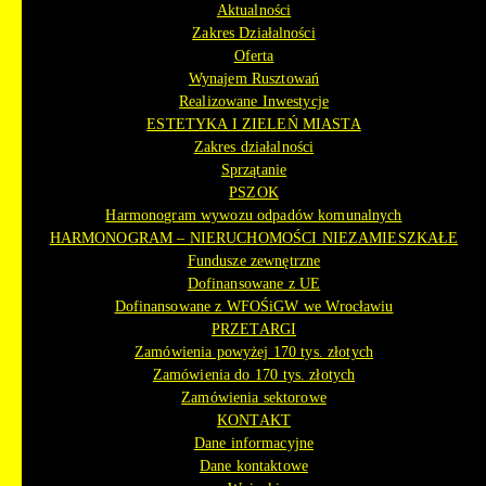
Aktualności
Zakres Działalności
Oferta
Wynajem Rusztowań
Realizowane Inwestycje
ESTETYKA I ZIELEŃ MIASTA
Zakres działalności
Sprzątanie
PSZOK
Harmonogram wywozu odpadów komunalnych
HARMONOGRAM – NIERUCHOMOŚCI NIEZAMIESZKAŁE
Fundusze zewnętrzne
Dofinansowane z UE
Dofinansowane z WFOŚiGW we Wrocławiu
PRZETARGI
Zamówienia powyżej 170 tys. złotych
Zamówienia do 170 tys. złotych
Zamówienia sektorowe
KONTAKT
Dane informacyjne
Dane kontaktowe