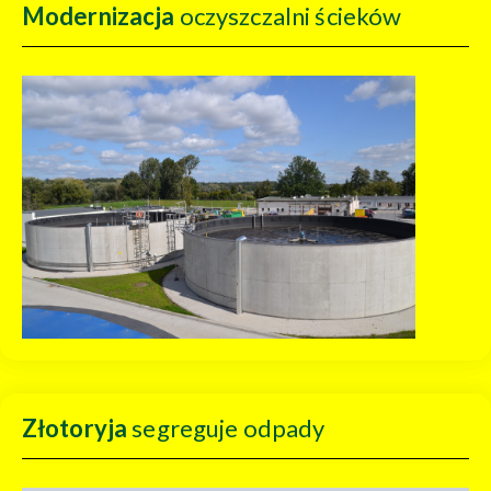
Modernizacja
oczyszczalni ścieków
Złotoryja
segreguje odpady