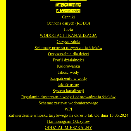
Taryfy i opłaty
Aktualności
Cenniki
Ochrona danych (RODO)
Flota
WODOCIĄGI I KANALIZACJA
Oczyszczalnia
Schematy procesu oczyszczania ścieków
Oczyszczalnia dla dzieci
Profil działalności
Kolorowanka
Jakość wody
Zaopatrzenie w wodę
Jakość usług
System kanalizacji
Regulamin dostarczania wody i odprowadzania ścieków
Schemat zestawu wodomierzowego
WPI
Zatwierdzenie wniosku taryfowego na okres 3 lat. Od dnia 13.06.2024
Harmonogram Odczytów
ODDZIAŁ MIESZKALNY