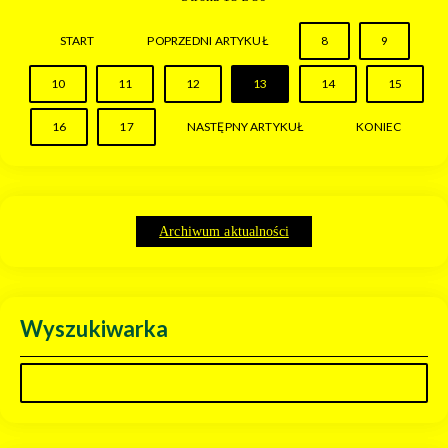
START
POPRZEDNI ARTYKUŁ
8
9
10
11
12
13
14
15
16
17
NASTĘPNY ARTYKUŁ
KONIEC
Archiwum aktualności
Wyszukiwarka