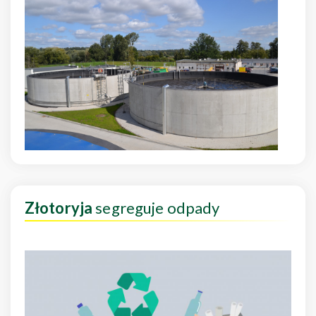
Złotoryja
segreguje odpady