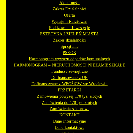
Aktualności
Zakres Działalności
Oferta
Wynajem Rusztowań
Realizowane Inwestycje
ESTETYKA I ZIELEŃ MIASTA
Zakres działalności
Sprzątanie
PSZOK
Harmonogram wywozu odpadów komunalnych
HARMONOGRAM – NIERUCHOMOŚCI NIEZAMIESZKAŁE
Fundusze zewnętrzne
Dofinansowane z UE
Dofinansowane z WFOŚiGW we Wrocławiu
PRZETARGI
Zamówienia powyżej 170 tys. złotych
Zamówienia do 170 tys. złotych
Zamówienia sektorowe
KONTAKT
Dane informacyjne
Dane kontaktowe