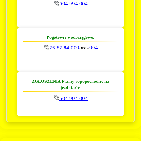
504 994 004
Pogotowie wodociągowe:
76 87 84 000
oraz
994
ZGŁOSZENIA Plamy ropopochodne na
jezdniach:
504 994 004