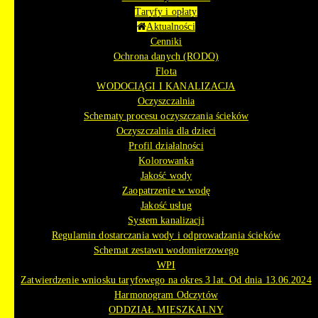
Taryfy i opłaty
Aktualności
Cenniki
Ochrona danych (RODO)
Flota
WODOCIĄGI I KANALIZACJA
Oczyszczalnia
Schematy procesu oczyszczania ścieków
Oczyszczalnia dla dzieci
Profil działalności
Kolorowanka
Jakość wody
Zaopatrzenie w wodę
Jakość usług
System kanalizacji
Regulamin dostarczania wody i odprowadzania ścieków
Schemat zestawu wodomierzowego
WPI
Zatwierdzenie wniosku taryfowego na okres 3 lat. Od dnia 13.06.2024
Harmonogram Odczytów
ODDZIAŁ MIESZKALNY