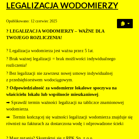
LEGALIZACJA WODOMIERZY
Opublikowano: 12 czerwiec 2025
? LEGALIZACJA WODOMIERZY – WAŻNE DLA
TWOJEGO ROZLICZENIA!
? Legalizacja wodomierza jest ważna przez 5 lat.
? Brak ważnej legalizacji = brak możliwości indywidualnego
rozliczenia!
? Bez legalizacji nie zawrzesz nowej umowy indywidualnej
z przedsiębiorstwem wodociągowym.
? Odpowiedzialność za wodomierze lokalowe spoczywa na
właścicielu lokalu lub wspólnocie mieszkaniowej
.
➡ Sprawdź termin ważności legalizacji na tabliczce znamionowej
wodomierza.
➡ Termin kończącej się ważności legalizacji wodomierza znajduje się
również na fakturach za dostarczona wodę i odprowadzone ścieki
? Masz pytania? Skontaktuj się z RPK Sp. z o.o.