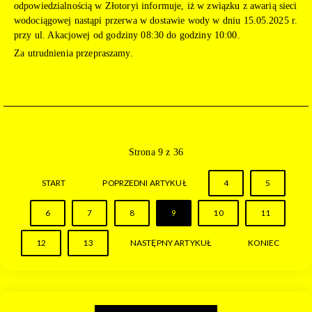
odpowiedzialnością w Złotoryi informuje, iż w związku z awarią sieci
wodociągowej nastąpi przerwa w dostawie wody w dniu 15.05.2025 r.
przy ul. Akacjowej od godziny 08:30 do godziny 10:00.
Za utrudnienia przepraszamy.
Strona 9 z 36
START
POPRZEDNI ARTYKUŁ
4
5
6
7
8
9
10
11
12
13
NASTĘPNY ARTYKUŁ
KONIEC