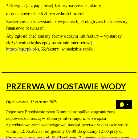
? Rezygnacja z papierowej faktury na rzecz e-faktury
to dodatkowe ok. 36 zł oszczędności rocznie.
Zachęcamy do korzystania z wygodnych, ekologicznych i korzystnych
finansowo rozwiązań!
Aby zgłosić chęć zmiany formy odczytu lub faktury – wystarczy
złożyć wniosek(dostępny na stronie internetowej
https://bip.rpk.pl/a
,66,faktury w siedzibie spółki.
PRZERWA W DOSTAWIE WODY
Opublikowano: 12 czerwiec 2025
Rejonowe Przedsiębiorstwo Komunalne spółka z ograniczoną
odpowiedzialnością w Złotoryi informuje, iż w związku
z przebudową sieci wodociągowej nastąpi przerwa w dostawie wody
w dniu 12.06.2025 r. od godziny 09:00 do godziny 12:00 przy ul.
Cmentarnej oraz przy ul. B. Chrobrego. Za utrudnienia przepraszamy.