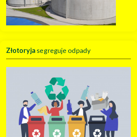
Złotoryja
segreguje odpady