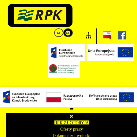
RPK ZŁOTORYJA
Oferty pracy
Dokumenty i wnioski