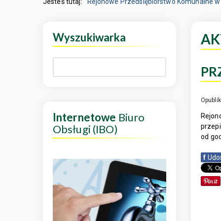
Jesteś tutaj:
Rejonowe Przedsiębiorstwo Komunalne w 
Wyszukiwarka
AK
PR
Opubli
Internetowe
Biuro
Rejon
Obsługi (IBO)
przepi
od god
f
Udo