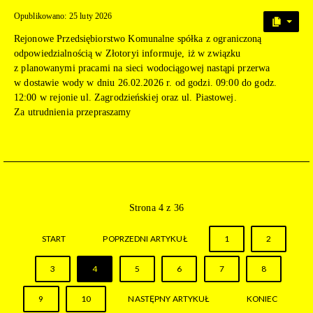
Opublikowano: 25 luty 2026
Rejonowe Przedsiębiorstwo Komunalne spółka z ograniczoną
odpowiedzialnością w Złotoryi informuje, iż w związku
z planowanymi pracami na sieci wodociągowej nastąpi przerwa
w dostawie wody w dniu 26.02.2026 r. od godzi. 09:00 do godz.
12:00 w rejonie ul. Zagrodzieńskiej oraz ul. Piastowej.
Za utrudnienia przepraszamy
Strona 4 z 36
START
POPRZEDNI ARTYKUŁ
1
2
3
4
5
6
7
8
9
10
NASTĘPNY ARTYKUŁ
KONIEC