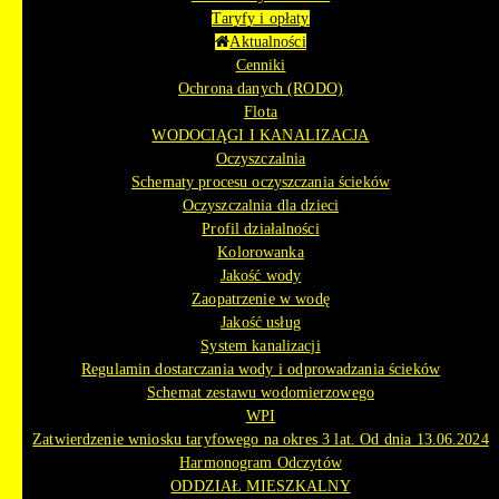
Taryfy i opłaty
Aktualności
Cenniki
Ochrona danych (RODO)
Flota
WODOCIĄGI I KANALIZACJA
Oczyszczalnia
Schematy procesu oczyszczania ścieków
Oczyszczalnia dla dzieci
Profil działalności
Kolorowanka
Jakość wody
Zaopatrzenie w wodę
Jakość usług
System kanalizacji
Regulamin dostarczania wody i odprowadzania ścieków
Schemat zestawu wodomierzowego
WPI
Zatwierdzenie wniosku taryfowego na okres 3 lat. Od dnia 13.06.2024
Harmonogram Odczytów
ODDZIAŁ MIESZKALNY