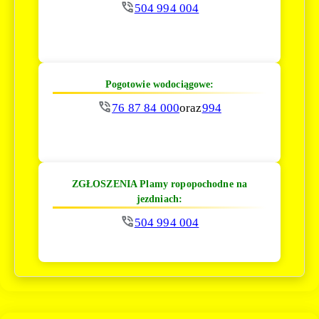
504 994 004
Pogotowie wodociągowe:
76 87 84 000
oraz
994
ZGŁOSZENIA Plamy ropopochodne na
jezdniach:
504 994 004