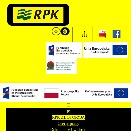
RPK ZŁOTORYJA
Oferty pracy
Dokumenty i wnioski