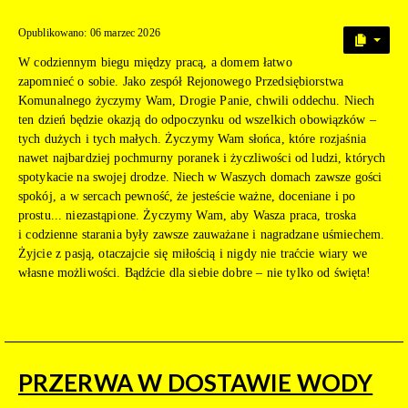
Opublikowano: 06 marzec 2026
W codziennym biegu między pracą, a domem łatwo
zapomnieć o sobie. Jako zespół Rejonowego Przedsiębiorstwa
Komunalnego życzymy Wam, Drogie Panie, chwili oddechu. Niech
ten dzień będzie okazją do odpoczynku od wszelkich obowiązków –
tych dużych i tych małych. Życzymy Wam słońca, które rozjaśnia
nawet najbardziej pochmurny poranek i życzliwości od ludzi, których
spotykacie na swojej drodze. Niech w Waszych domach zawsze gości
spokój, a w sercach pewność, że jesteście ważne, doceniane i po
prostu... niezastąpione. Życzymy Wam, aby Wasza praca, troska
i codzienne starania były zawsze zauważane i nagradzane uśmiechem.
Żyjcie z pasją, otaczajcie się miłością i nigdy nie traćcie wiary we
własne możliwości. Bądźcie dla siebie dobre – nie tylko od święta!
PRZERWA W DOSTAWIE WODY