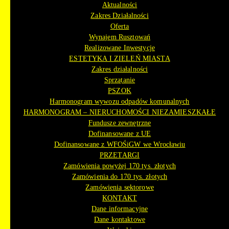
Aktualności
Zakres Działalności
Oferta
Wynajem Rusztowań
Realizowane Inwestycje
ESTETYKA I ZIELEŃ MIASTA
Zakres działalności
Sprzątanie
PSZOK
Harmonogram wywozu odpadów komunalnych
HARMONOGRAM – NIERUCHOMOŚCI NIEZAMIESZKAŁE
Fundusze zewnętrzne
Dofinansowane z UE
Dofinansowane z WFOŚiGW we Wrocławiu
PRZETARGI
Zamówienia powyżej 170 tys. złotych
Zamówienia do 170 tys. złotych
Zamówienia sektorowe
KONTAKT
Dane informacyjne
Dane kontaktowe