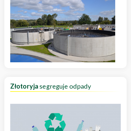
Złotoryja
segreguje odpady