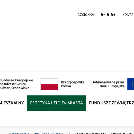
A-
A
A+
CZCIONKA
KONTR
MIESZKALNY
ESTETYKA I ZIELEŃ MIASTA
FUNDUSZE ZEWNĘTR