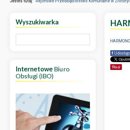
Jesteś tutaj:
Rejonowe Przedsiębiorstwo Komunalne w Złotoryi
Wyszukiwarka
HAR
HARMONOG
f
Udostęp
Internetowe
Biuro
Obsługi (IBO)