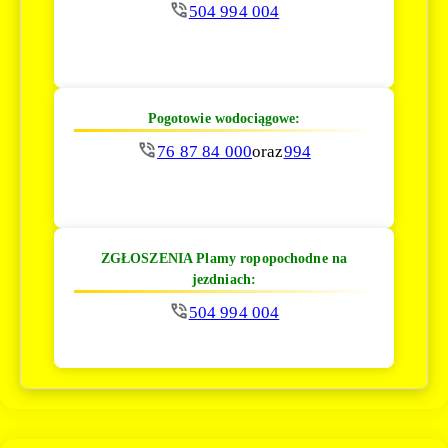
504 994 004
Pogotowie wodociągowe:
76 87 84 000
oraz
994
ZGŁOSZENIA Plamy ropopochodne na
jezdniach:
504 994 004