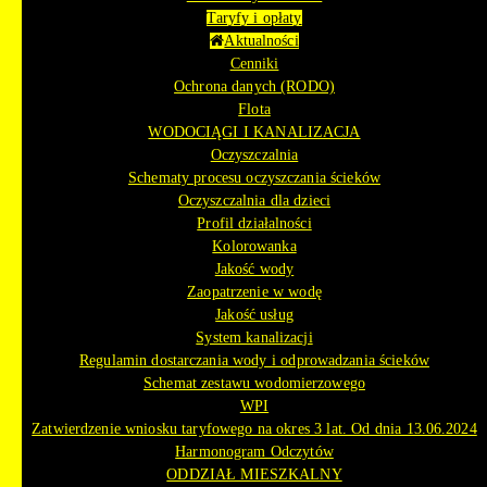
Taryfy i opłaty
Aktualności
Cenniki
Ochrona danych (RODO)
Flota
WODOCIĄGI I KANALIZACJA
Oczyszczalnia
Schematy procesu oczyszczania ścieków
Oczyszczalnia dla dzieci
Profil działalności
Kolorowanka
Jakość wody
Zaopatrzenie w wodę
Jakość usług
System kanalizacji
Regulamin dostarczania wody i odprowadzania ścieków
Schemat zestawu wodomierzowego
WPI
Zatwierdzenie wniosku taryfowego na okres 3 lat. Od dnia 13.06.2024
Harmonogram Odczytów
ODDZIAŁ MIESZKALNY