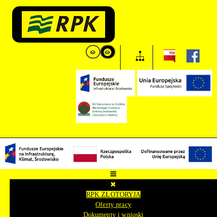
RPK ZŁOTORYJA
Oferty pracy
Dokumenty i wnioski