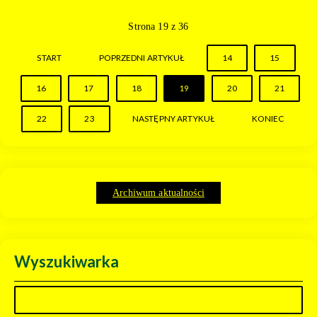
Strona 19 z 36
START
POPRZEDNI ARTYKUŁ
14
15
16
17
18
19
20
21
22
23
NASTĘPNY ARTYKUŁ
KONIEC
Archiwum aktualności
Wyszukiwarka