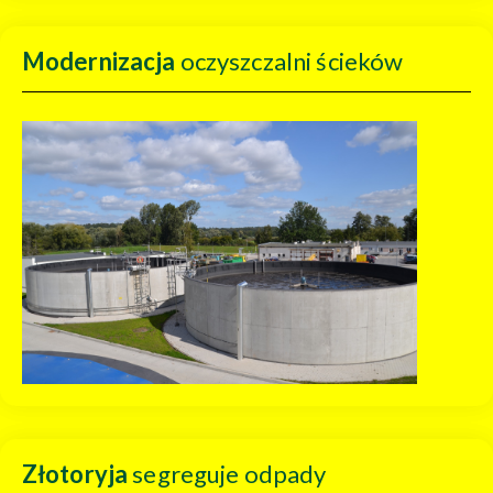
Modernizacja
oczyszczalni ścieków
Złotoryja
segreguje odpady