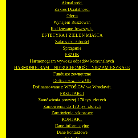
Aktualności
Zakres Działalności
Oferta
Wynajem Rusztowań
Realizowane Inwestycje
ESTETYKA I ZIELEŃ MIASTA
Zakres działalności
Sprzątanie
PSZOK
Harmonogram wywozu odpadów komunalnych
HARMONOGRAM – NIERUCHOMOŚCI NIEZAMIESZKAŁE
Fundusze zewnętrzne
Dofinansowane z UE
Dofinansowane z WFOŚiGW we Wrocławiu
PRZETARGI
Zamówienia powyżej 170 tys. złotych
Zamówienia do 170 tys. złotych
Zamówienia sektorowe
KONTAKT
Dane informacyjne
Dane kontaktowe