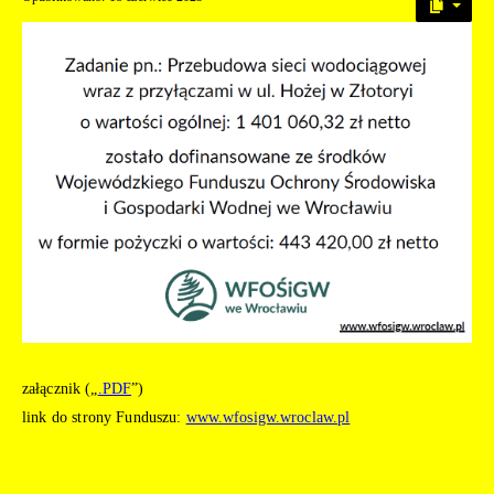
załącznik („
.PDF
”)
link do strony Funduszu:
www.wfosigw.wroclaw.pl