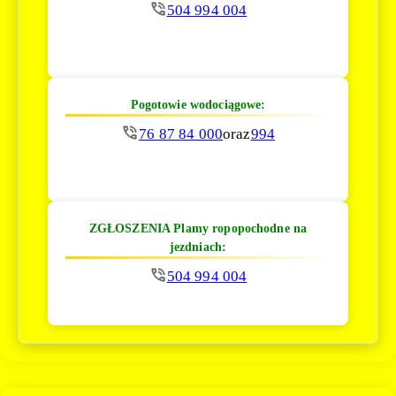
504 994 004
Pogotowie wodociągowe:
76 87 84 000
oraz
994
ZGŁOSZENIA Plamy ropopochodne na
jezdniach:
504 994 004