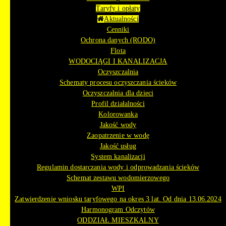
Taryfy i opłaty
Aktualności
Cenniki
Ochrona danych (RODO)
Flota
WODOCIĄGI I KANALIZACJA
Oczyszczalnia
Schematy procesu oczyszczania ścieków
Oczyszczalnia dla dzieci
Profil działalności
Kolorowanka
Jakość wody
Zaopatrzenie w wodę
Jakość usług
System kanalizacji
Regulamin dostarczania wody i odprowadzania ścieków
Schemat zestawu wodomierzowego
WPI
Zatwierdzenie wniosku taryfowego na okres 3 lat. Od dnia 13.06.2024
Harmonogram Odczytów
ODDZIAŁ MIESZKALNY