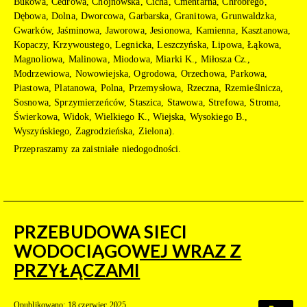
Bukowa, Cedrowa, Chojnowska, Cicha, Cmentarna, Chrobrego,
Dębowa, Dolna, Dworcowa, Garbarska, Granitowa, Grunwaldzka,
Gwarków, Jaśminowa, Jaworowa, Jesionowa, Kamienna, Kasztanowa,
Kopaczy, Krzywoustego, Legnicka, Leszczyńska, Lipowa, Łąkowa,
Magnoliowa, Malinowa, Miodowa, Miarki K., Miłosza Cz.,
Modrzewiowa, Nowowiejska, Ogrodowa, Orzechowa, Parkowa,
Piastowa, Platanowa, Polna, Przemysłowa, Rzeczna, Rzemieślnicza,
Sosnowa, Sprzymierzeńców, Staszica, Stawowa, Strefowa, Stroma,
Świerkowa, Widok, Wielkiego K., Wiejska, Wysokiego B.,
Wyszyńskiego, Zagrodzieńska, Zielona).
Przepraszamy za zaistniałe niedogodności.
PRZEBUDOWA SIECI
WODOCIĄGOWEJ WRAZ Z
PRZYŁĄCZAMI
Opublikowano: 18 czerwiec 2025