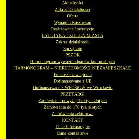
Aktualności
Zakres Działalności
Oferta
Wynajem Rusztowań
Realizowane Inwestycje
ESTETYKA I ZIELEŃ MIASTA
Zakres działalności
Sprzątanie
PSZOK
Harmonogram wywozu odpadów komunalnych
HARMONOGRAM – NIERUCHOMOŚCI NIEZAMIESZKAŁE
Fundusze zewnętrzne
Dofinansowane z UE
Dofinansowane z WFOŚiGW we Wrocławiu
PRZETARGI
Zamówienia powyżej 170 tys. złotych
Zamówienia do 170 tys. złotych
Zamówienia sektorowe
KONTAKT
Dane informacyjne
Dane kontaktowe