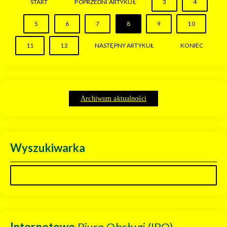
START
POPRZEDNI ARTYKUŁ
3
4
5
6
7
8
9
10
11
12
NASTĘPNY ARTYKUŁ
KONIEC
Archiwum aktualności
Wyszukiwarka
Internetowe
Biuro Obsługi (IBO)