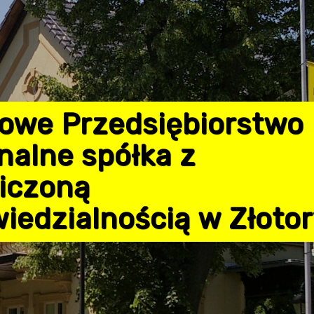
owe Przedsiębiorstwo
alne spółka z
iczoną
iedzialnością w Złotor