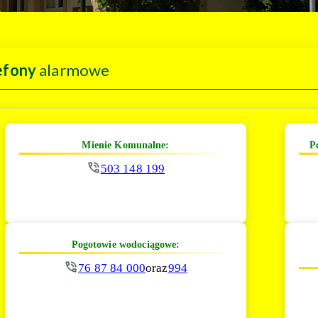
efony
alarmowe
Mienie Komunalne:
P
503 148 199
Pogotowie wodociągowe:
76 87 84 000
oraz
994