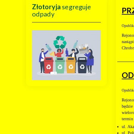
Złotoryja
segreguje
PR
odpady
Opublik
Rejono
nastąp
Chrobr
OD
Opublik
Rejono
będzie
wielor
termin
ul. Ak
ul. Pol