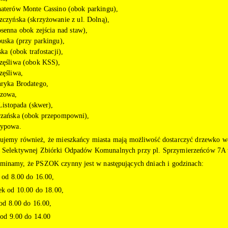
haterów Monte Cassino (obok parkingu),
szczyńska (skrzyżowanie z ul. Dolną),
osenna obok zejścia nad staw),
buska (przy parkingu),
ska (obok trafostacji),
częśliwa (obok KSS),
zęśliwa,
nryka Brodatego,
czowa,
Listopada (skwer),
rzańska (obok przepompowni),
sypowa.
ujemy również, że mieszkańcy miasta mają możliwość dostarczyć drzewko we
 Selektywnej Zbiórki Odpadów Komunalnych przy pl. Sprzymierzeńców 7A 
minamy, że PSZOK czynny jest w następujących dniach i godzinach:
 od 8.00 do 16.00,
ek od 10.00 do 18.00,
 od 8.00 do 16.00,
 od 9.00 do 14.00