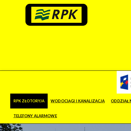
RPK ZŁOTORYJA
WODOCIĄGI I KANALIZACJA
ODDZIAŁ 
TELEFONY ALARMOWE