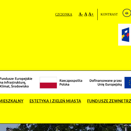
A-
A
A+
CZCIONKA
KONTRAST
MIESZKALNY
ESTETYKA I ZIELEŃ MIASTA
FUNDUSZE ZEWNĘTR