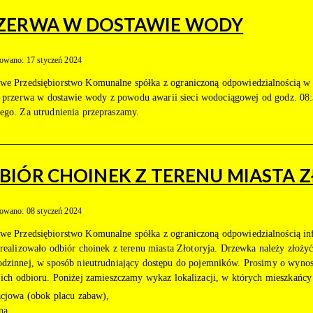
ZERWA W DOSTAWIE WODY
owano: 17 styczeń 2024
we Przedsiębiorstwo Komunalne spółka z ograniczoną odpowiedzialnością w Z
i przerwa w dostawie wody z powodu awarii sieci wodociągowej od godz. 08:
ego. Za utrudnienia przepraszamy.
BIÓR CHOINEK Z TERENU MIASTA 
owano: 08 styczeń 2024
we Przedsiębiorstwo Komunalne spółka z ograniczoną odpowiedzialnością inf
 realizowało odbiór choinek z terenu miasta Złotoryja. Drzewka należy zło
odzinnej, w sposób nieutrudniający dostępu do pojemników. Prosimy o wynos
 ich odbioru. Poniżej zamieszczamy wykaz lokalizacji, w których mieszkańc
acjowa (obok placu zabaw),
na,