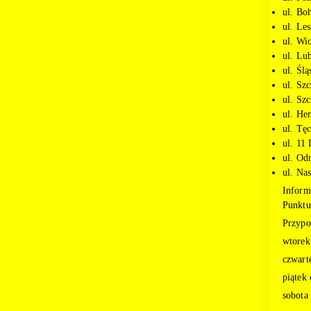
ul. Bo
ul. Le
ul. Wi
ul. Lu
ul. Ślą
ul. Sz
ul. Szc
ul. He
ul. Tę
ul. 11 
ul. Od
ul. Na
Inform
Punktu
Przypo
wtorek
czwart
piątek
sobota