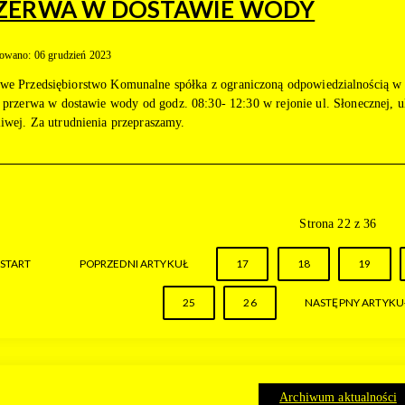
ZERWA W DOSTAWIE WODY
owano: 06 grudzień 2023
we Przedsiębiorstwo Komunalne spółka z ograniczoną odpowiedzialnością w Z
i przerwa w dostawie wody od godz. 08:30- 12:30 w rejonie ul. Słonecznej, u
liwej. Za utrudnienia przepraszamy.
Strona 22 z 36
START
POPRZEDNI ARTYKUŁ
17
18
19
25
26
NASTĘPNY ARTYKU
Archiwum aktualności