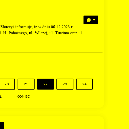
łotoryi informuje, iż w dniu 06.12.2023 r.
l. H. Pobożnego, ul. Wilczej, ul. Tuwima oraz ul.
20
21
22
23
24
Ł
KONIEC