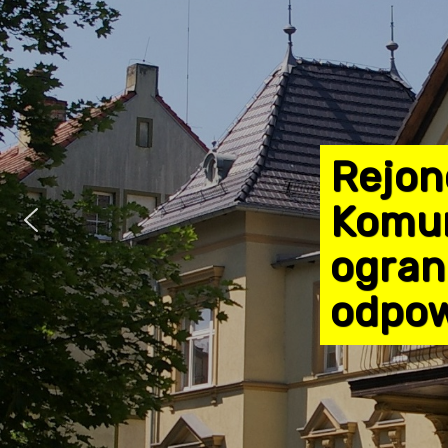
Rejon
Komun
ogran
odpow