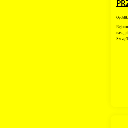
PR
Opublik
Rejono
nastąp
Szczęś