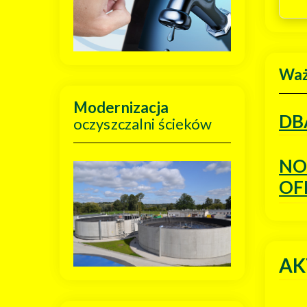
Wa
Modernizacja
DB
oczyszczalni ścieków
NO
OF
AK