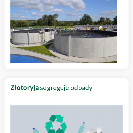
Złotoryja
segreguje odpady