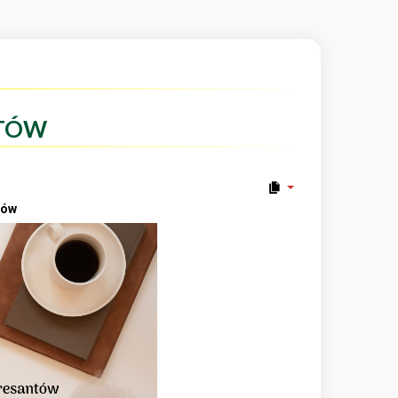
NTÓW
tów