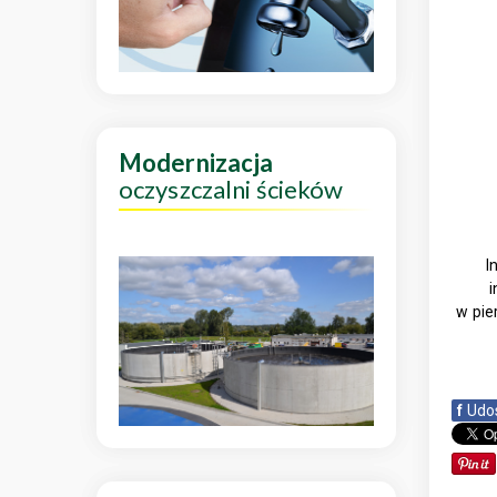
Modernizacja
oczyszczalni ścieków
I
i
w pie
f
Udo