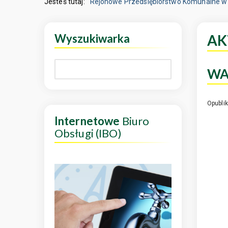
Jesteś tutaj:
Rejonowe Przedsiębiorstwo Komunalne w 
Wyszukiwarka
AK
WA
Opubli
Internetowe
Biuro
Obsługi (IBO)