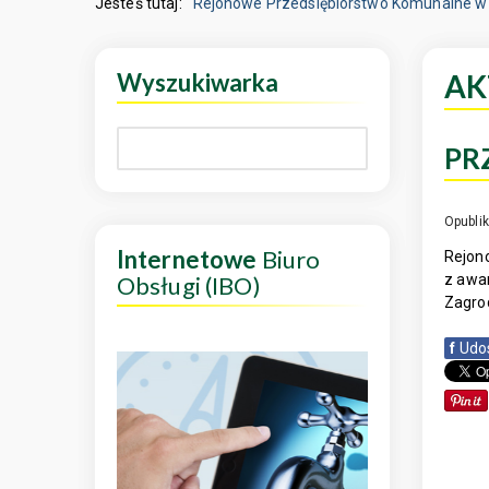
Jesteś tutaj:
Rejonowe Przedsiębiorstwo Komunalne w 
Wyszukiwarka
AK
PR
Opubli
Internetowe
Biuro
Rejono
Obsługi (IBO)
z awar
Zagrod
f
Udo