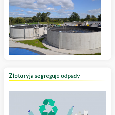
Złotoryja
segreguje odpady