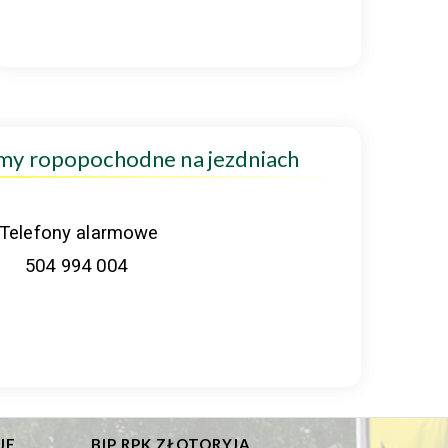
amy ropopochodne na jezdniach
Telefony alarmowe
504 994 004
JE
BIP RPK ZŁOTORYJA