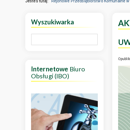
Jesteś tutaj:
Rejonowe Przedsiębiorstwo Komunalne w 
Wyszukiwarka
AK
UW
Opubli
Internetowe
Biuro
Obsługi (IBO)