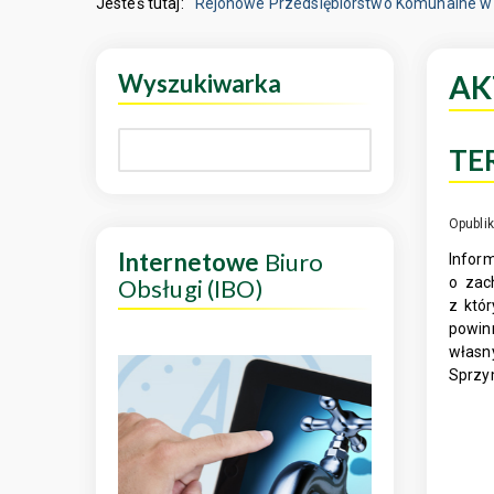
Jesteś tutaj:
Rejonowe Przedsiębiorstwo Komunalne w 
Wyszukiwarka
AK
TE
Opubli
Internetowe
Biuro
Infor
Obsługi (IBO)
o zac
z któ
powin
własn
Sprzy