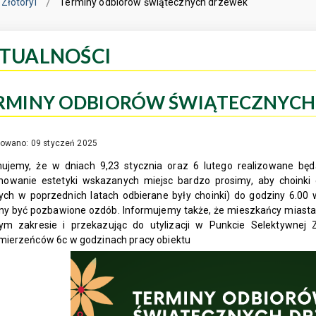
Złotoryi
Terminy odbiorów świątecznych drzewek
TUALNOŚCI
RMINY ODBIORÓW ŚWIĄTECZNYCH
kowano: 09 styczeń 2025
mujemy, że w dniach 9,23 stycznia oraz 6 lutego realizowane bę
howanie estetyki wskazanych miejsc bardzo prosimy, aby choinki
rych w poprzednich latach odbierane były choinki) do godziny 6.00
ny być pozbawione ozdób. Informujemy także, że mieszkańcy miasta 
ym zakresie i przekazując do utylizacji w Punkcie Selektywnej 
mierzeńców 6c w godzinach pracy obiektu