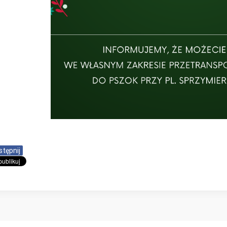
stępnij