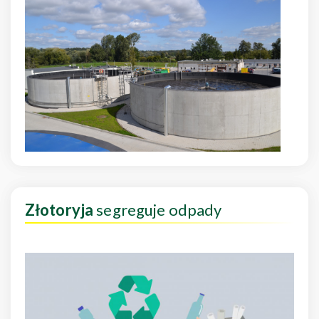
Złotoryja
segreguje odpady