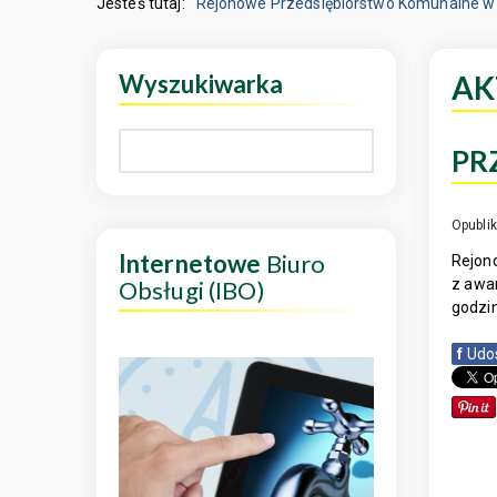
Jesteś tutaj:
Rejonowe Przedsiębiorstwo Komunalne w 
Wyszukiwarka
AK
PR
Opubli
Internetowe
Biuro
Rejono
Obsługi (IBO)
z awar
godzin
f
Udo