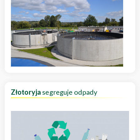
Złotoryja
segreguje odpady