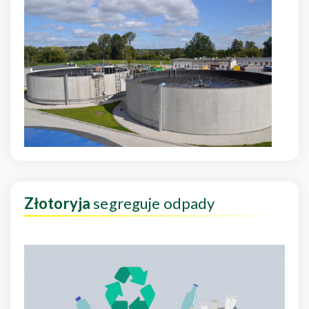
Złotoryja
segreguje odpady