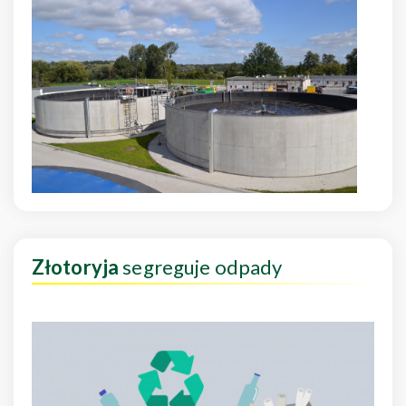
Złotoryja
segreguje odpady