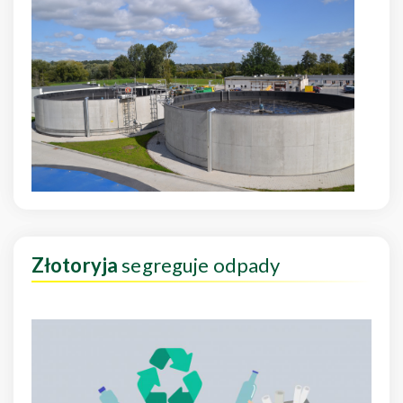
Złotoryja
segreguje odpady