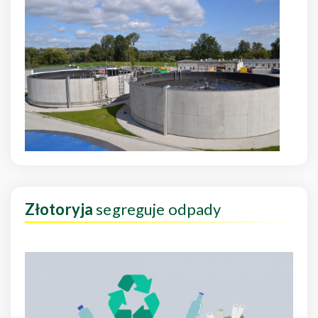
Złotoryja
segreguje odpady