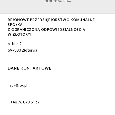
504 994 004
REJONOWE PRZEDSIĘBIORSTWO KOMUNALNE
SPÓŁKA
Z OGRANICZONĄ ODPOWIEDZIALNOŚCIĄ
W ZŁOTORYI
al. Miła 2
59-500 Złotoryja
DANE KONTAKTOWE
rpk@rpk.pl
+48 76 878 31 37