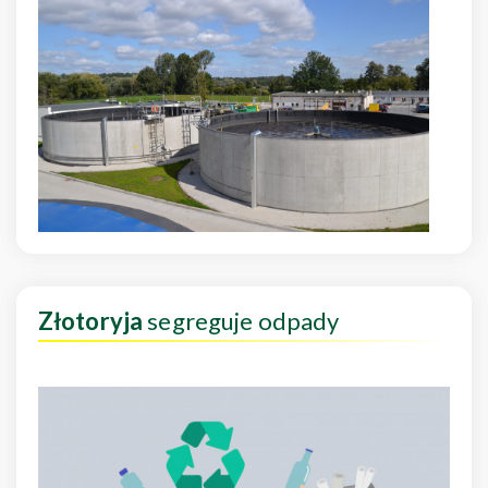
Złotoryja
segreguje odpady