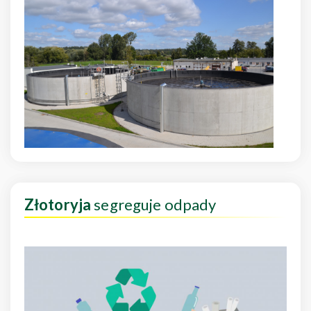
Złotoryja
segreguje odpady