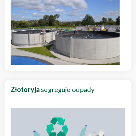
Złotoryja
segreguje odpady