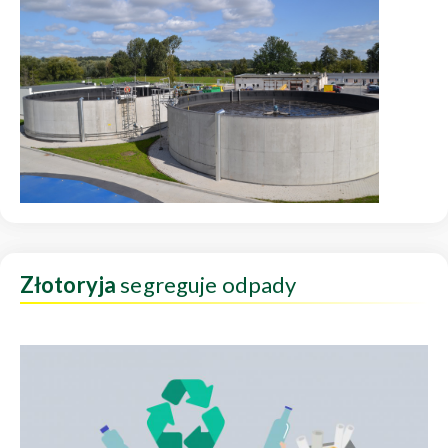
Złotoryja
segreguje odpady