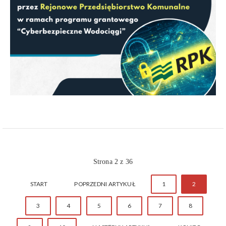
Strona 2 z 36
START
POPRZEDNI ARTYKUŁ
1
2
3
4
5
6
7
8