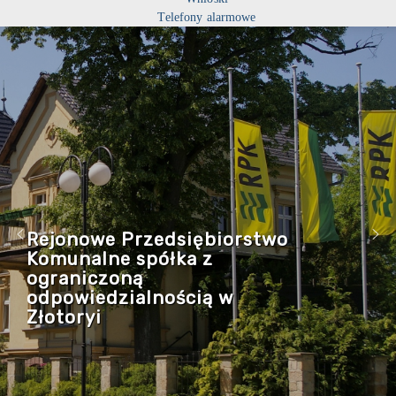
Telefony alarmowe
Rejonowe Przedsiębiorstwo
Komunalne spółka z
ograniczoną
odpowiedzialnością w
Złotoryi