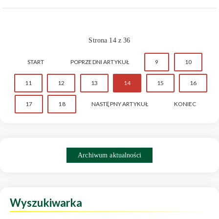
Strona 14 z 36
START
POPRZEDNI ARTYKUŁ
9
10
11
12
13
14
15
16
17
18
NASTĘPNY ARTYKUŁ
KONIEC
Archiwum aktualności
Wyszukiwarka