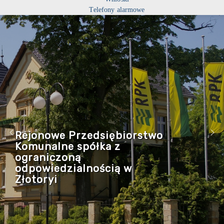
Telefony alarmowe
Rejonowe Przedsiębiorstwo
Komunalne spółka z
ograniczoną
odpowiedzialnością w
Złotoryi