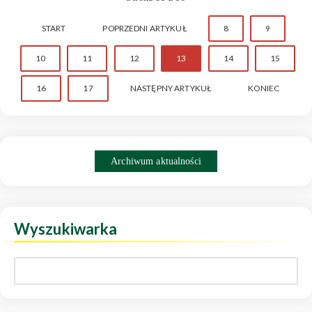
START
POPRZEDNI ARTYKUŁ
8
9
10
11
12
13
14
15
16
17
NASTĘPNY ARTYKUŁ
KONIEC
Archiwum aktualności
Wyszukiwarka