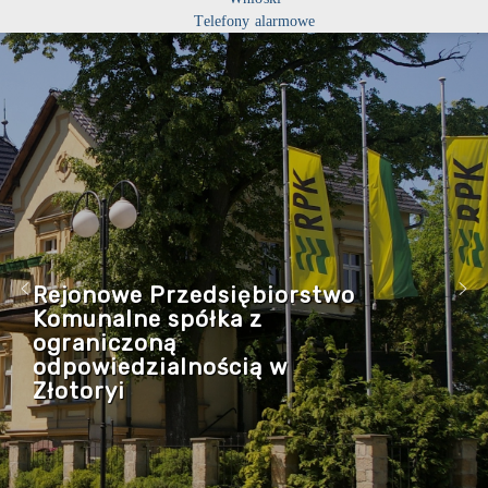
Telefony alarmowe
Rejonowe Przedsiębiorstwo
Komunalne spółka z
ograniczoną
odpowiedzialnością w
Złotoryi