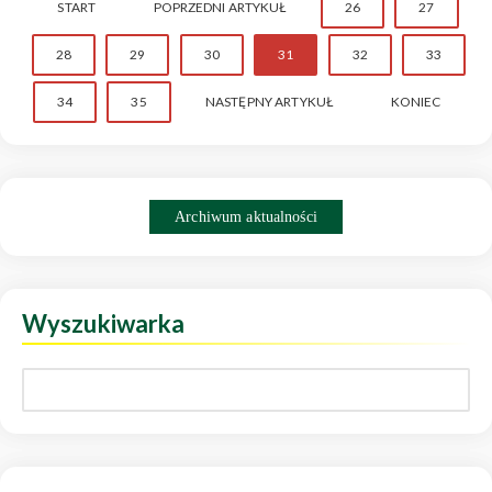
START
POPRZEDNI ARTYKUŁ
26
27
28
29
30
31
32
33
34
35
NASTĘPNY ARTYKUŁ
KONIEC
Archiwum aktualności
Wyszukiwarka