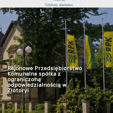
Telefony alarmowe
Rejonowe Przedsiębiorstwo
Komunalne spółka z
ograniczoną
odpowiedzialnością w
Złotoryi