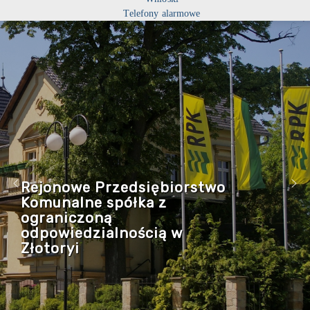
Telefony alarmowe
Rejonowe Przedsiębiorstwo
Komunalne spółka z
ograniczoną
odpowiedzialnością w
Złotoryi