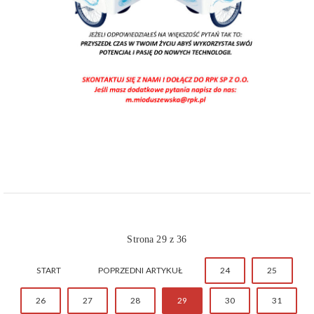
Strona 29 z 36
START
POPRZEDNI ARTYKUŁ
24
25
26
27
28
29
30
31