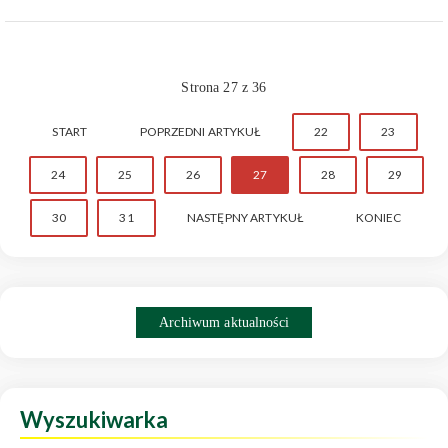
Strona 27 z 36
START
POPRZEDNI ARTYKUŁ
22
23
24
25
26
27
28
29
30
31
NASTĘPNY ARTYKUŁ
KONIEC
Archiwum aktualności
Wyszukiwarka