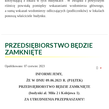
korzystającą z lokalu w tych budynkach”. W związku z powyższym
różnicę powstałą pomiędzy wskazaniami wodomierza głównego,
a sumą wskazań wodomierzy odliczających (podliczników) w lokalach
ponoszą właściciele budynku.
PRZEDSIĘBIORSTWO BĘDZIE
ZAMKNIĘTE
Opublikowano: 07 czerwiec 2023
INFORMUJEMY,
ŻE W DNIU 09.06.2023 R. (PIĄTEK)
PRZEDSIĘBIORSTWO BĘDZIE ZAMKNIĘTE
(budynki al. Miła 2 i Kolejowa 1)
.
ZA UTRUDNIENIA PRZEPRASZAMY!