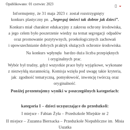
Opublikowano: 01 czerwiec 2023
Informujemy, że 31 maja 2023 r. został rozstrzygnięty
konkurs plastyczny pn.
„Segreguj śmieci tak dobrze jak dzieci”
.
Konkurs miał charakter edukacyjny z zakresu ochrony środowiska,
a jego celem było poszerzenie wiedzy na temat segregacji odpadów
oraz promowanie pozytywnych, proekologicznych zachowań
i upowszechnianie dobrych praktyk służących ochronie środowiska.
Na konkurs wpłynęła bardzo duża liczba przepięknych
i oryginalnych prac.
Wybór był trudny, gdyż wszystkie prace były wyjątkowe, wykonane
z niezwykłą starannością. Komisja wzięła pod uwagę takie kryteria,
jak: zgodność tematyczną, pomysłowość, inwencję twórczą oraz
oryginalność.
Poniżej prezentujemy wyniki w poszczególnych kategoriach:
kategoria I – dzieci uczęszczające do przedszkoli:
I miejsce - Fabian Żyła – Przedszkole Miejskie nr 2
II miejsce – Zuzanna Biernacka – Przedszkole Niepubliczne im. Misia
Uszatka